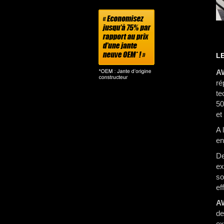
LE
A
ré
te
50
et
A 
e
De
ex
so
eff
A
de
ex