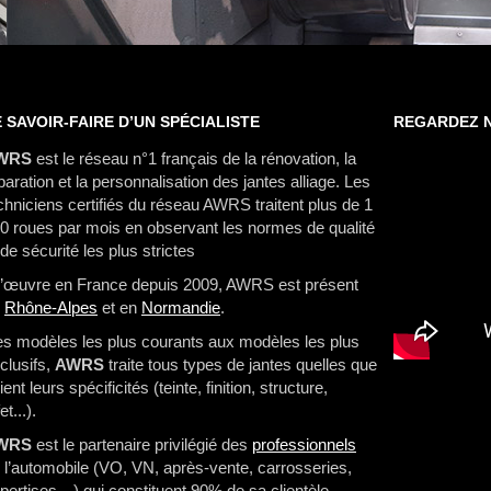
 SAVOIR-FAIRE D’UN SPÉCIALISTE
REGARDEZ N
WRS
est le réseau n°1 français de la rénovation, la
paration et la personnalisation des jantes alliage. Les
chniciens certifiés du réseau AWRS traitent plus de 1
0 roues par mois en observant les normes de qualité
 de sécurité les plus strictes
l’œuvre en France depuis 2009, AWRS est présent
n
Rhône-Alpes
et en
Normandie
.
s modèles les plus courants aux modèles les plus
clusifs,
AWRS
traite tous types de jantes quelles que
ient leurs spécificités (teinte, finition, structure,
et...).
WRS
est le partenaire privilégié des
professionnels
 l’automobile (VO, VN, après-vente, carrosseries,
pertises…) qui constituent 90% de sa clientèle.